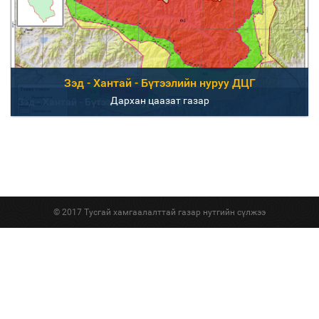
Зэд - Хантай - Бүтээлийн нуруу ДЦГ
Дархан цаазат газар
Зэд - Хантай - Бүтээлийн нуруу ДЦГ
© 2017 Тусгай хамгаалалттай газар нутгийн сүлжээ