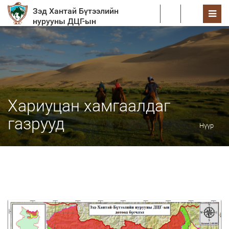
Зэд Хантай Бүтээлийн
EN
нурууны ДЦГ-ын
хамгаалалтын захиргаа
Хариуцан хамгаалдаг
газрууд
Нүүр